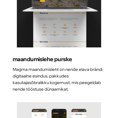
maandumislehe purske
Magma maandumisleht on nende elava brändi
digitaalne esindus, pakkudes
kasutajasõbralikku kogemust, mis peegeldab
nende tööstuse dünaamikat.