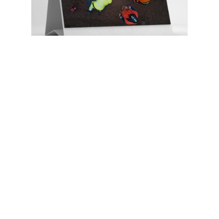
bränd ekraanil
Magma trükimaterjalid, sealhulgas kalendrid,
lipud, vormiriietus ja ettevõtte sõidukibränding,
on nende elava brändiidentiteedi visuaalsed
laiendused, kajastades magma jõudu ja
voolavust.